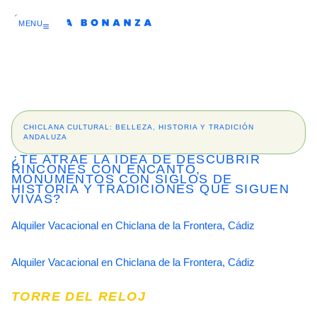
Ir
al
MENU
contenido
CHICLANA CULTURAL: BELLEZA, HISTORIA Y TRADICIÓN
ANDALUZA
¿TE ATRAE LA IDEA DE DESCUBRIR
RINCONES CON ENCANTO,
MONUMENTOS CON SIGLOS DE
HISTORIA Y TRADICIONES QUE SIGUEN
VIVAS?
Alquiler Vacacional en Chiclana de la Frontera, Cádiz
Alquiler Vacacional en Chiclana de la Frontera, Cádiz
TORRE DEL RELOJ