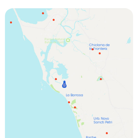
Chiclana de
la Frontera
La Barrosa
Urb. Novo
Sancti Petri
Roche